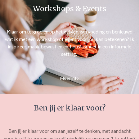
Workshops & Events
Klaar om te groeien op het gebied van voeding en benieuwd
wat ik met een workshop of event voor jou kan betekenen? Ik
inspireer, maak bewust en enthousiasmeer in een informele
setting.
Meer info
Ben jij er klaar voor?
Ben jij er klaar voor om aan jezelf te denken, met aandacht
voor jezelf te zorgen en jezelf eindelijk op nummer 1 te zetten?