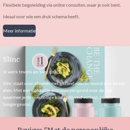
Flexibele begeleiding via online consulten, waar je ook bent.
Ideaal voor wie een druk schema heeft.
Meer informatie
Slinc
Ik werk tevens als Slinc coach.
Slinc staat voor afvallen met gezond eten en vooral ook lekker
eten. Met een makkelijk eetritme verspreid over de dag
waarmee je de overtollige kilo's blijvend verliest, zonder
hongergevoel.