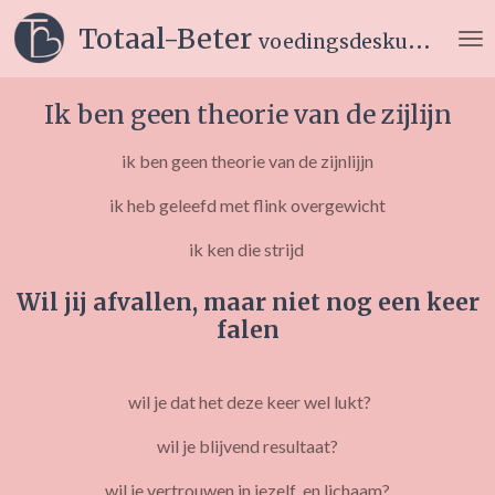
Ga
Totaal-Beter
voedingsdeskundige
direct
naar
de
Ik ben geen theorie van de zijlijn
hoofdinhoud
ik ben geen theorie van de zijnlijjn
ik heb geleefd met flink overgewicht
ik ken die strijd
Wil jij afvallen, maar niet nog een keer
falen
wil je dat het deze keer wel lukt?
wil je blijvend resultaat?
wil je vertrouwen in jezelf en lichaam?